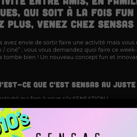
tivité entre amis, en fami
es, qui soit à la fois fun
z plus, venez chez SENSAS 
s avez envie de sortir faire une activité mais vou
o / ciné” ; vous vous demandez quoi faire ce week
Ça tombe bien ! Un nouveau concept fun et innova
u’est-ce que c’est SENSAS au juste
ctivité qui fera à coup sûr SENSATION !
oyard et l’escape game, venez en groupe pour pas
emaine. Au travers de nombreux défis ludiques et
ous devrez faire appel à vos 5 sens pour tenter de
haque amulette récoltée remportera des fonds pou