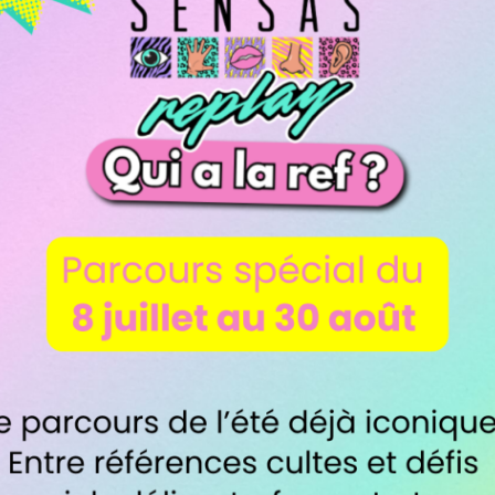
r le handicap. Parce qu’il n’y a rien de mieux que
lité vous attendent chez SENSAS ! Alors n’hésite
L !
N’HÉSITEZ-PLUS ET LANCEZ-VOUS !
 DIMANCHE de 10h à 00h sur réservation
nts
e site en seulement 2 min !
ns sanitaires sont respectées afin d’assurer votre 
obilité Réduite
est sensationnelle !