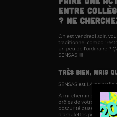
faire une ac
entre collègu
? Ne cherche
On est vendredi soir, vou
traditionnel combo “rest
un peu de l’ordinaire ? 
SENSAS !!!!
Très bien, mais q
SENSAS est LA nouvelle a
À mi-chemin entre Fort B
drôles de votre fin de s
obscurité quasi-totale, v
d’amulettes possible. C