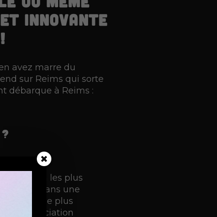
lle ou même
 et innovante
!
s en avez marre du
-end sur Reims qui sorte
nt débarque à Reims :
 ?
ser les 2h les plus
 amusants dans une
 remporter le plus
r une association