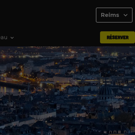
<
Reims
eau
RÉSERVER