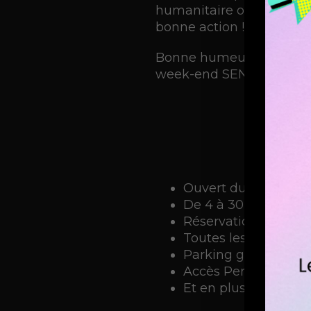
humanitaire oeuvrant pou
bonne action !
Bonne humeur et convivia
week-end SENSATIONNE
Ouvert du LUNDI au
De 4 à 30 participa
Réservation sur notr
Toutes les précautio
Parking gratuit
Accès Personnes à M
Et en plus, l’équipe 