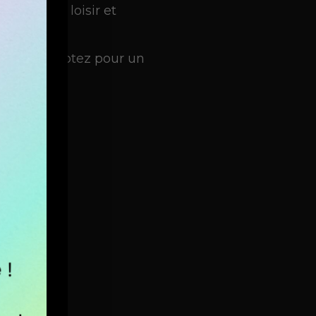
 combiner loisir et
z plus et optez pour un
sécurité